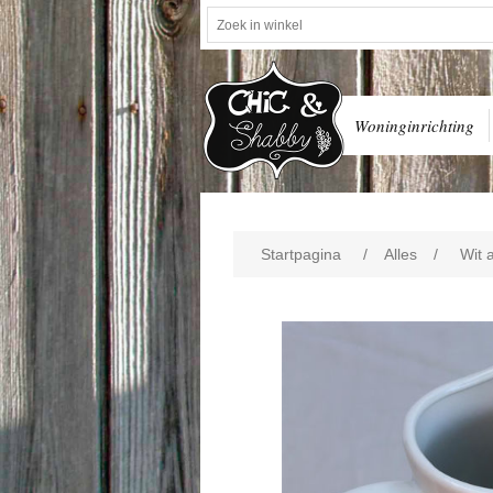
Woninginrichting
Startpagina
/
Alles
/
Wit 