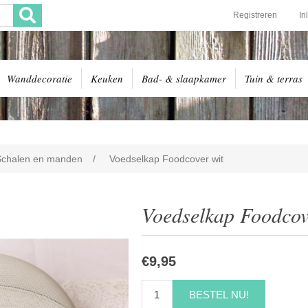
Registreren
In
Wanddecoratie
Keuken
Bad- & slaapkamer
Tuin & terras
Schalen en manden
/
Voedselkap Foodcover wit
Voedselkap Foodcov
€9,95
BESTEL NU!