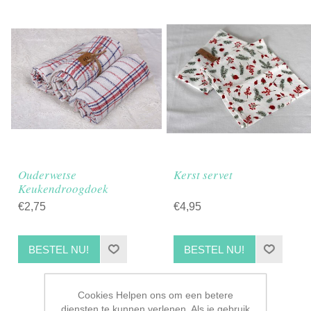
Ouderwetse
Kerst servet
Keukendroogdoek
€2,75
€4,95
BESTEL NU!
BESTEL NU!
Cookies Helpen ons om een betere
diensten te kunnen verlenen. Als je gebruik