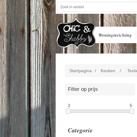
Woninginrichting
Startpagina
/
Keuken
/
Texti
Filter op prijs
2
5
Categorie