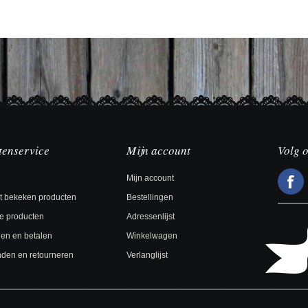
tenservice
Mijn account
Volg 
Mijn account
t bekeken producten
Bestellingen
e producten
Adressenlijst
len en betalen
Winkelwagen
den en retourneren
Verlanglijst