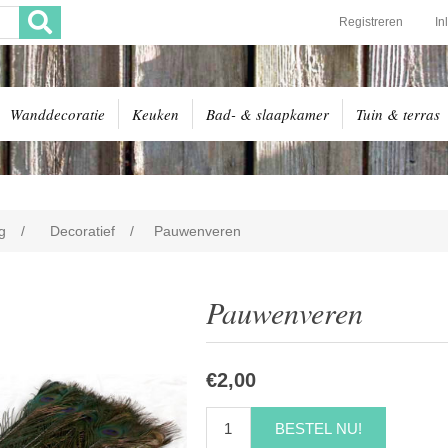
Registreren
In
Wanddecoratie
Keuken
Bad- & slaapkamer
Tuin & terras
g
/
Decoratief
/
Pauwenveren
Pauwenveren
€2,00
BESTEL NU!