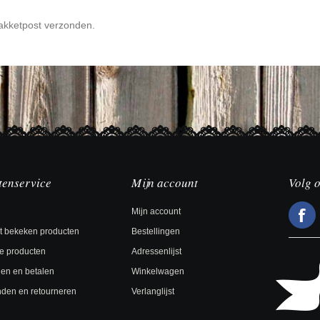
akketpost verzonden.
tenservice
Mijn account
Volg 
Mijn account
t bekeken producten
Bestellingen
e producten
Adressenlijst
len en betalen
Winkelwagen
den en retourneren
Verlanglijst