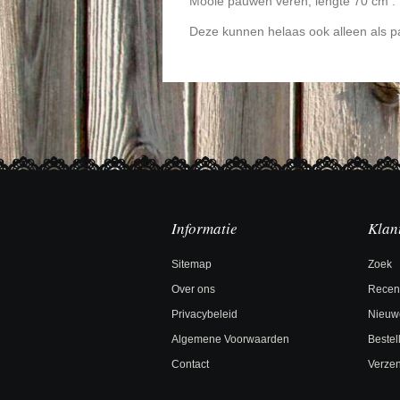
Mooie pauwen veren, lengte 70 cm .
Deze kunnen helaas ook alleen als p
Informatie
Klan
Sitemap
Zoek
Over ons
Recen
Privacybeleid
Nieuw
Algemene Voorwaarden
Bestel
Contact
Verzen