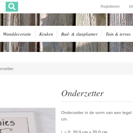
Registreren
In
Wanddecoratie
Keuken
Bad- & slaapkamer
Tuin & terras
rzetter
Onderzetter
Onderzetter in de vorm van een tegel in
cm.
L x B:
20,0 cm x 20,0 cm