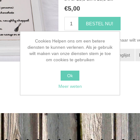
€5,00
BESTEL NU!
Selecteer het adres waar u naar wilt 
Cookies Helpen ons om een betere
diensten te kunnen verlenen. Als je gebruik
wilt maken van onze diensten stem je toe
Toevoegen aan verlanglijst
om cookies te gebruiken
Ok
Meer weten