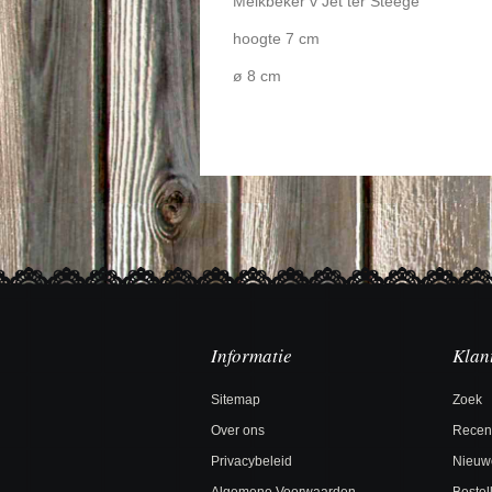
Melkbeker v Jet ter Steege
hoogte 7 cm
ø 8 cm
Informatie
Klan
Sitemap
Zoek
Over ons
Recen
Privacybeleid
Nieuw