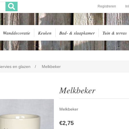
Registreren
In
Wanddecoratie
Keuken
Bad- & slaapkamer
Tuin & terras
ervies en glazen
/
Melkbeker
Melkbeker
Melkbeker
€2,75