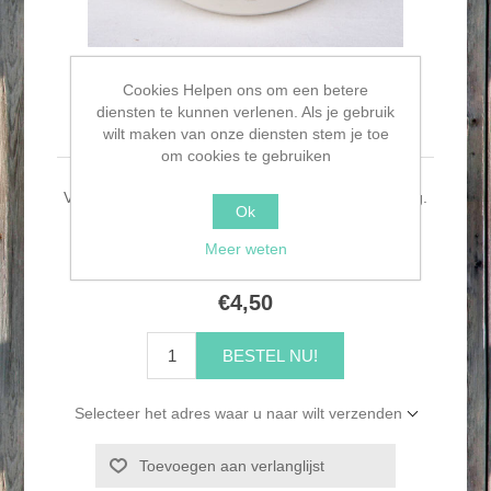
Cookies Helpen ons om een betere
Klein mokje met ofifantje
diensten te kunnen verlenen. Als je gebruik
wilt maken van onze diensten stem je toe
om cookies te gebruiken
Vintage klein mokje met olifantjes Ø 6cm 5 cm hoog.
Ok
Wit met blauwe tekening.
Meer weten
Hoogte:
5,0 cm
€4,50
BESTEL NU!
Selecteer het adres waar u naar wilt verzenden
Toevoegen aan verlanglijst