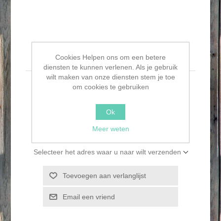
Houten visschaal
Cookies Helpen ons om een betere
diensten te kunnen verlenen. Als je gebruik
wilt maken van onze diensten stem je toe
om cookies te gebruiken
L x B:
45,0 cm x 14,0 cm
€6,95
Ok
BESTEL NU!
Meer weten
Selecteer het adres waar u naar wilt verzenden
Toevoegen aan verlanglijst
Email een vriend