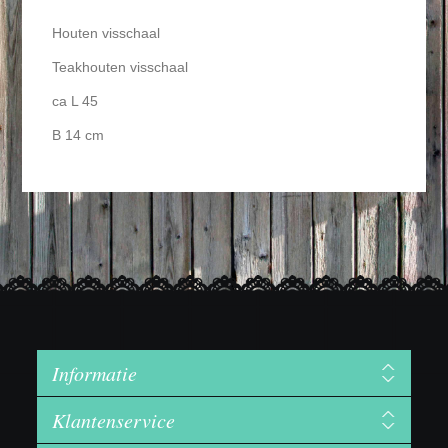
Houten visschaal
Teakhouten visschaal
ca L 45
B 14 cm
Informatie
Klantenservice