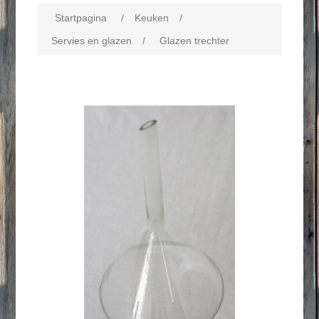
Startpagina
/
Keuken
/
Servies en glazen
/
Glazen trechter