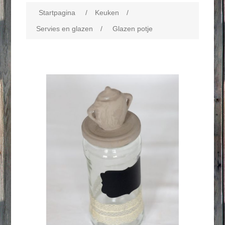
Startpagina
/
Keuken
/
Servies en glazen
/
Glazen potje