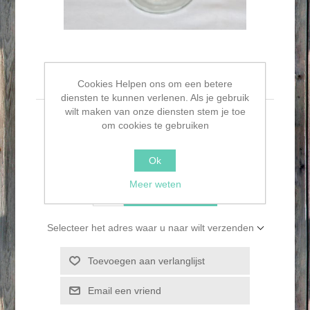
Glazen potje
Cookies Helpen ons om een betere
diensten te kunnen verlenen. Als je gebruik
wilt maken van onze diensten stem je toe
Glazen potje
om cookies te gebruiken
€1,95
Ok
Meer weten
BESTEL NU!
Selecteer het adres waar u naar wilt verzenden
Toevoegen aan verlanglijst
Email een vriend