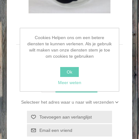
Glazen potje
Cookies Helpen ons om een betere
diensten te kunnen verlenen. Als je gebruik
wilt maken van onze diensten stem je toe
Glazen potje
om cookies te gebruiken
€1,95
Ok
Meer weten
BESTEL NU!
Selecteer het adres waar u naar wilt verzenden
Toevoegen aan verlanglijst
Email een vriend