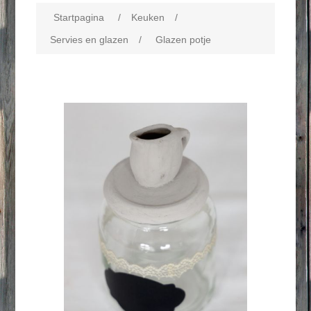
Startpagina
/
Keuken
/
Servies en glazen
/
Glazen potje