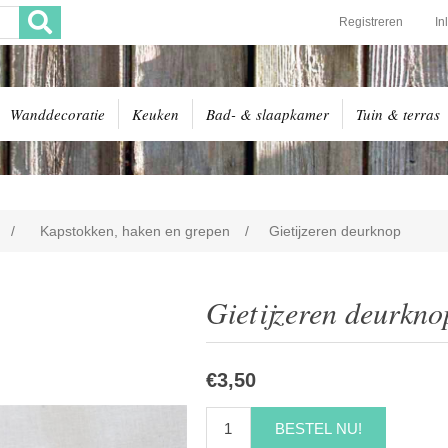
Registreren
In
Wanddecoratie
Keuken
Bad- & slaapkamer
Tuin & terras
/
Kapstokken, haken en grepen
/
Gietijzeren deurknop
Gietijzeren deurkno
€3,50
BESTEL NU!