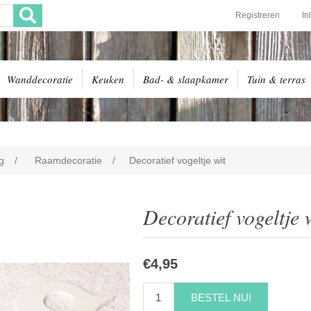
Registreren
In
Wanddecoratie
Keuken
Bad- & slaapkamer
Tuin & terras
g
/
Raamdecoratie
/
Decoratief vogeltje wit
Decoratief vogeltje 
€4,95
BESTEL NU!