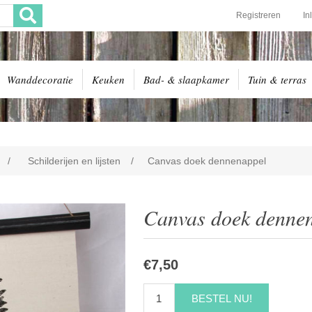
Registreren
In
Wanddecoratie
Keuken
Bad- & slaapkamer
Tuin & terras
/
Schilderijen en lijsten
/
Canvas doek dennenappel
Canvas doek denne
€7,50
BESTEL NU!