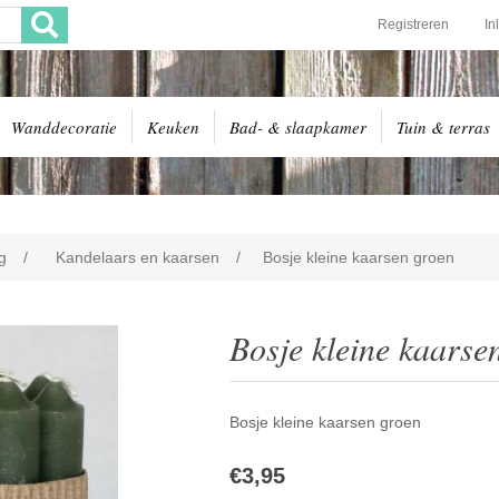
Registreren
In
Wanddecoratie
Keuken
Bad- & slaapkamer
Tuin & terras
g
/
Kandelaars en kaarsen
/
Bosje kleine kaarsen groen
Bosje kleine kaarse
Bosje kleine kaarsen groen
€3,95