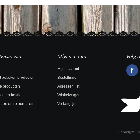
tenservice
Mijn account
Volg 
Mijn account
t bekeken producten
Bestellingen
e producten
Adressenlijst
len en betalen
Winkelwagen
den en retourneren
Verlanglijst
Copyright ; 